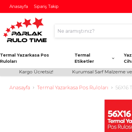
Anasayfa
Sipariş Takip
Termal Yazarkasa Pos
Termal
Yaz
Ruloları
Etiketler
Cih
Kargo Ücretsiz!
Kurumsal Sarf Malzeme ve Eti
Anasayfa
Termal Yazarkasa Pos Ruloları
56X16 