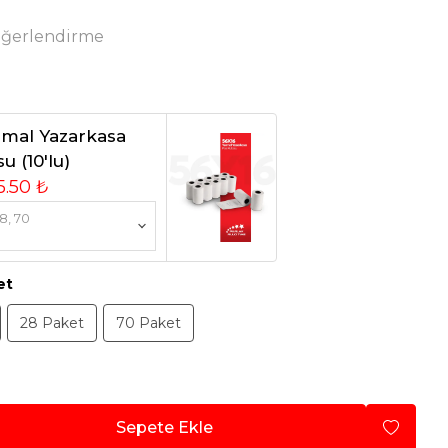
eğerlendirme
rmal Yazarkasa
u (10'lu)
5.50 ₺
8, 70
et
28 Paket
70 Paket
Sepete Ekle