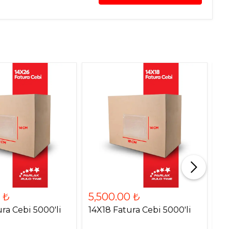
%7 
4,
 ₺
5,500.00 ₺
4
ra Cebi 5000'li
14X18 Fatura Cebi 5000'li
45