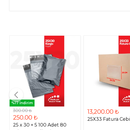
%17 İndirim
300.00 ₺
13,200.00 ₺
250.00 ₺
25X33 Fatura Cebi
25 x 30 + 5 100 Adet 80