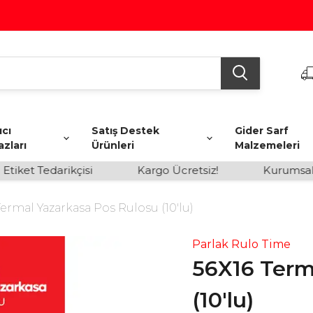
ıcı
Satış Destek
Gider Sarf
azları
Ürünleri
Malzemeleri
ket Tedarikçisi
Kargo Ücretsiz!
Kurumsal Sa
Termal Yazarkasa Pos Rulosu (10'lu)
Parlak Rulo Time
56X16 Term
(10'lu)