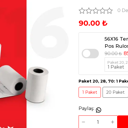
0 D
90.00 ₺
56X16 Te
Pos Rulos
8
90.00 ₺
Paket 20, 2
Paket 20, 28, 70
:
1 Pak
1 Paket
20 Paket
Paylaş
: